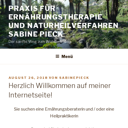
Zum
PRAXIS FÜR
Inhalt
ERNÄHRUNGSTHERAPIE
springen
UND NATURHEILVERFAHREN
SABINE PIECK
Der sanfte Weg zum Wohlbefinden
Menü
VERÖFFENTLICHT
AUGUST 26, 2018
VON
SABINEPIECK
AM
Herzlich Willkommen auf meiner
Internetseite!
Sie suchen eine Ernährungsberaterin und / oder eine
Heilpraktikerin